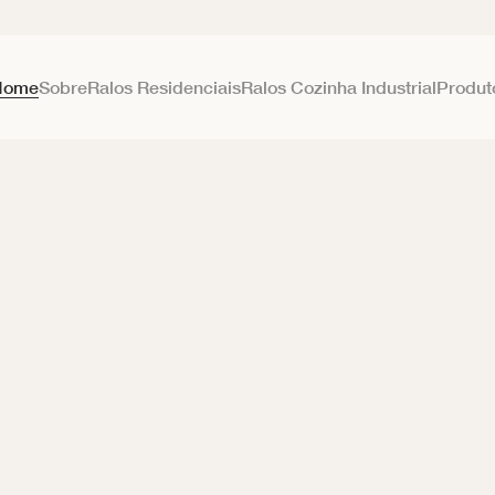
Home
Sobre
Ralos Residenciais
Ralos Cozinha Industrial
Produt