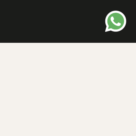
DESIGN DISCRETO E ELEGANTE
Opções de
Acabamento
Oferecemos dois tipos de acabamento para os Ralos
Lineares, agregando valor ao seu projeto e alto padrão
estético para o ambiente.